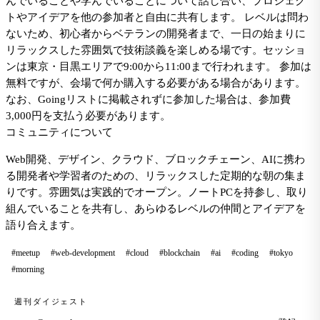
んでいることや学んでいることについて話し合い、プロジェク
トやアイデアを他の参加者と自由に共有します。 レベルは問わ
ないため、初心者からベテランの開発者まで、一日の始まりに
リラックスした雰囲気で技術談義を楽しめる場です。セッショ
ンは東京・目黒エリアで9:00から11:00まで行われます。 参加は
無料ですが、会場で何か購入する必要がある場合があります。
なお、Goingリストに掲載されずに参加した場合は、参加費
3,000円を支払う必要があります。
コミュニティについて
Web開発、デザイン、クラウド、ブロックチェーン、AIに携わ
る開発者や学習者のための、リラックスした定期的な朝の集ま
りです。雰囲気は実践的でオープン。ノートPCを持参し、取り
組んでいることを共有し、あらゆるレベルの仲間とアイデアを
語り合えます。
#meetup
#web-development
#cloud
#blockchain
#ai
#coding
#tokyo
#morning
週刊ダイジェスト