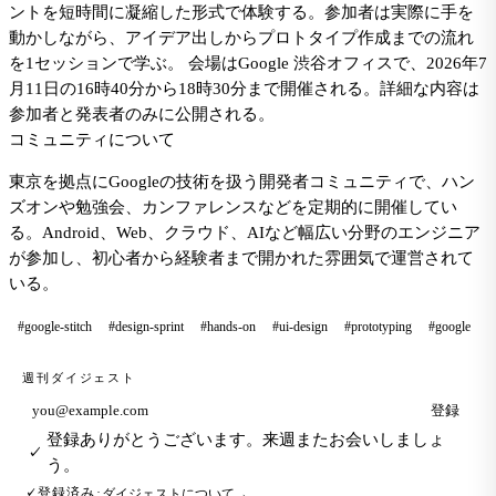
ントを短時間に凝縮した形式で体験する。参加者は実際に手を
動かしながら、アイデア出しからプロトタイプ作成までの流れ
を1セッションで学ぶ。 会場はGoogle 渋谷オフィスで、2026年7
月11日の16時40分から18時30分まで開催される。詳細な内容は
参加者と発表者のみに公開される。
コミュニティについて
東京を拠点にGoogleの技術を扱う開発者コミュニティで、ハン
ズオンや勉強会、カンファレンスなどを定期的に開催してい
る。Android、Web、クラウド、AIなど幅広い分野のエンジニア
が参加し、初心者から経験者まで開かれた雰囲気で運営されて
いる。
#google-stitch
#design-sprint
#hands-on
#ui-design
#prototyping
#google
週刊ダイジェスト
登録
メールアドレス
登録ありがとうございます。来週またお会いしましょ
✓
う。
ダイジェストについて
→
登録済み
·
✓