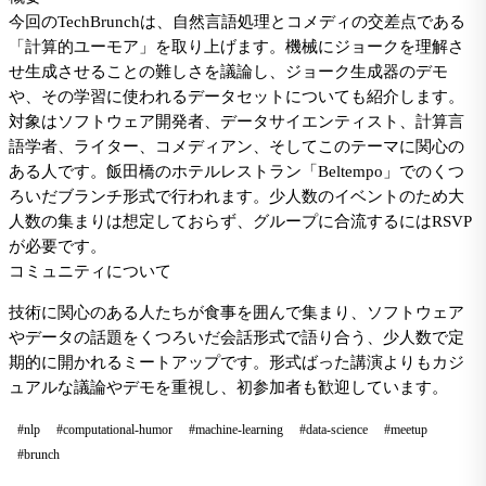
今回のTechBrunchは、自然言語処理とコメディの交差点である
「計算的ユーモア」を取り上げます。機械にジョークを理解さ
せ生成させることの難しさを議論し、ジョーク生成器のデモ
や、その学習に使われるデータセットについても紹介します。
対象はソフトウェア開発者、データサイエンティスト、計算言
語学者、ライター、コメディアン、そしてこのテーマに関心の
ある人です。飯田橋のホテルレストラン「Beltempo」でのくつ
ろいだブランチ形式で行われます。少人数のイベントのため大
人数の集まりは想定しておらず、グループに合流するにはRSVP
が必要です。
コミュニティについて
技術に関心のある人たちが食事を囲んで集まり、ソフトウェア
やデータの話題をくつろいだ会話形式で語り合う、少人数で定
期的に開かれるミートアップです。形式ばった講演よりもカジ
ュアルな議論やデモを重視し、初参加者も歓迎しています。
#nlp
#computational-humor
#machine-learning
#data-science
#meetup
#brunch