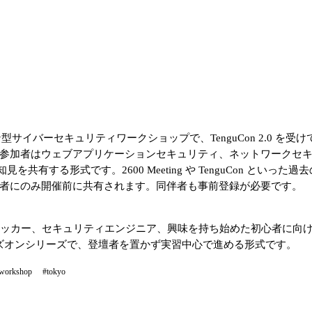
する月例のハンズオン型サイバーセキュリティワークショップで、TenguCon
、参加者はウェブアプリケーションセキュリティ、ネットワークセ
る形式です。2600 Meeting や TenguCon といった過
録者にのみ開催前に共有されます。同伴者も事前登録が必要です。
カー、セキュリティエンジニア、興味を持ち始めた初心者に向けて 2600
月例ハンズオンシリーズで、登壇者を置かず実習中心で進める形式です。
workshop
#tokyo