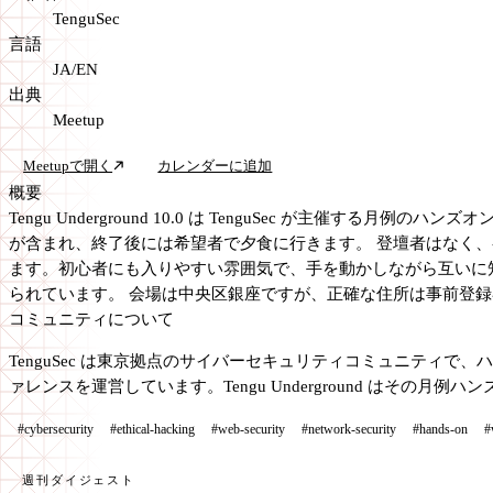
TenguSec
言語
JA/EN
出典
Meetup
Meetupで開く
カレンダーに追加
概要
Tengu Underground 10.0 は TenguSec が主催
が含まれ、終了後には希望者で夕食に行きます。 登壇者はなく
ます。初心者にも入りやすい雰囲気で、手を動かしながら互いに知見を共有す
られています。 会場は中央区銀座ですが、正確な住所は事前登
コミュニティについて
TenguSec は東京拠点のサイバーセキュリティコミュニティで、ハッ
ァレンスを運営しています。Tengu Underground はその
#cybersecurity
#ethical-hacking
#web-security
#network-security
#hands-on
#
週刊ダイジェスト