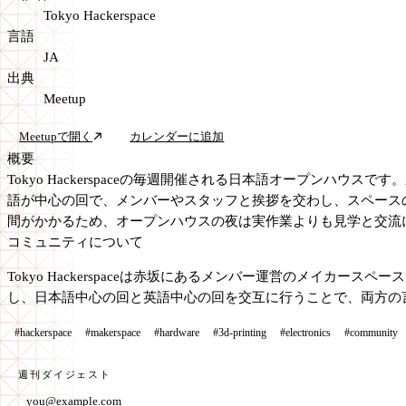
Tokyo Hackerspace
言語
JA
出典
Meetup
Meetupで開く
カレンダーに追加
概要
Tokyo Hackerspaceの毎週開催される日本語オープンハ
語が中心の回で、メンバーやスタッフと挨拶を交わし、スペース
間がかかるため、オープンハウスの夜は実作業よりも見学と交流
コミュニティについて
Tokyo Hackerspaceは赤坂にあるメンバー運営のメイ
し、日本語中心の回と英語中心の回を交互に行うことで、両方の
#hackerspace
#makerspace
#hardware
#3d-printing
#electronics
#community
週刊ダイジェスト