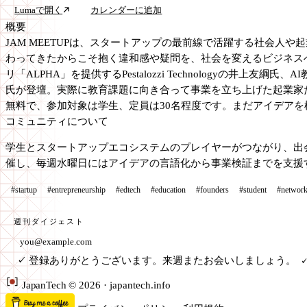
Lumaで開く
カレンダーに追加
概要
JAM MEETUPは、スタートアップの最前線で活躍する社会
わってきたからこそ抱く違和感や疑問を、社会を変えるビジネス
リ「ALPHA」を提供するPestalozzi Technologyの
氏が登壇。実際に教育課題に向き合って事業を立ち上げた起業家たちが、
無料で、参加対象は学生、定員は30名程度です。まだアイデア
コミュニティについて
学生とスタートアップエコシステムのプレイヤーがつながり、出
催し、毎週水曜日にはアイデアの言語化から事業検証までを支援
#startup
#entrepreneurship
#edtech
#education
#founders
#student
#network
週刊ダイジェスト
メールアドレス
登録ありがとうございます。来週またお会いしましょう。
✓
✓
Japan
Tech
© 2026 · japantech.info