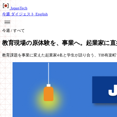
Japan
Tech
今週
ダイジェスト
English
今週
/
すべて
教育現場の原体験を、事業へ。起業家に直接
教育課題を事業に変えた起業家4名と学生が語り合う、TIB有楽