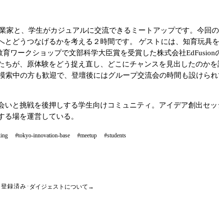
人や起業家と、学生がカジュアルに交流できるミートアップです。今
へとどうつなげるかを考える２時間です。 ゲストには、知育玩具
井上友綱氏、AI教育ワークショップで文部科学大臣賞を受賞した株式会社Ed
原体験をどう捉え直し、どこにチャンスを見出したのかを語ります。 会場
を模索中の方も歓迎で、登壇後にはグループ交流会の時間も設けられ
会いと挑戦を後押しする学生向けコミュニティ。アイデア創出セッ
する場を運営している。
ing
#tokyo-innovation-base
#meetup
#students
ダイジェストについて
→
登録済み
·