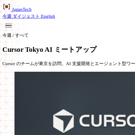
Japan
Tech
今週
ダイジェスト
English
今週
/
すべて
Cursor Tokyo AI ミートアップ
Cursor のチームが東京を訪問。AI 支援開発とエージェント型