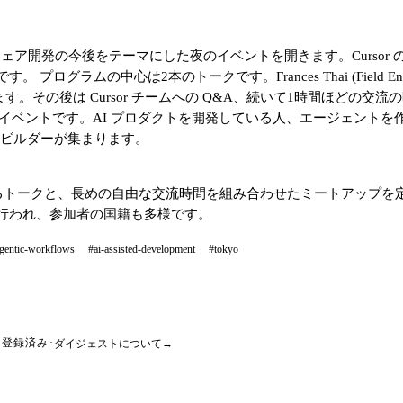
トウェア開発の今後をテーマにした夜のイベントを開きます。Curso
トークです。Frances Thai (Field Engineer) が「Startup 
tory」について話します。その後は Cursor チームへの Q&A、続いて1時間ほ
導のイベントです。AI プロダクトを開発している人、エージェント
 ビルダーが集まります。
よるトークと、長めの自由な交流時間を組み合わせたミートアップ
行われ、参加者の国籍も多様です。
gentic-workflows
#ai-assisted-development
#tokyo
ダイジェストについて
→
登録済み
·