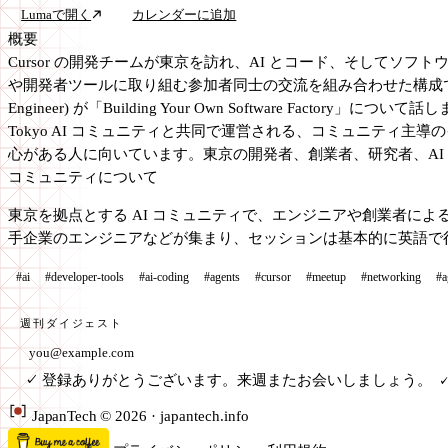
Lumaで開く
カレンダーに追加
概要
Cursor の開発チームが東京を訪れ、AI とコード、そしてソフ
や開発者ツールに取り組む参加者同士の交流を組み合わせた構成です。 プログラムの中心は2本の
Engineer) が「Building Your Own Software Fac
Tokyo AI コミュニティと共同で運営される、コミュニティ主
心がある人に向いています。東京の開発者、創業者、研究者、AI
コミュニティについて
東京を拠点とする AI コミュニティで、エンジニアや創業者に
手企業のエンジニアなどが集まり、セッションは基本的に英語で
#ai
#developer-tools
#ai-coding
#agents
#cursor
#meetup
#networking
#a
週刊ダイジェスト
メールアドレス
登録ありがとうございます。来週またお会いしましょう。
✓
✓
Japan
Tech
© 2026 · japantech.info