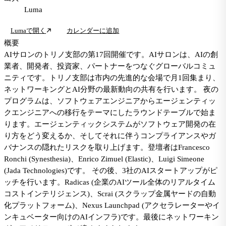
Luma
Lumaで開く
カレンダーに追加
概要
AIサロンのトリノ支部の第17回開催です。AIサロンは、AIの創
業者、開発者、投資家、パートナーをつなぐグローバルコミュ
ニティです。トリノ支部は市内の先進的な会場で月1回集まり、
ネットワーキングとAI分野の最新動向の共有を行います。 夜の
プログラムは、ソフトウェアエンジニアからエージェンティッ
クエンジニアへの移行をテーマにしたラウンドテーブルで始ま
ります。エージェンティックシステムがソフトウェア開発の在
り方をどう変えるか、そしてそれに伴うコンプライアンスやガ
バナンスの隠れたリスクを取り上げます。登壇者はFrancesco
Ronchi (Synesthesia)、Enrico Zimuel (Elastic)、Luigi Simeone
(Jada Technologies)です。 その後、3社のAIスタートアップがピ
ッチを行います。Radicas (企業のAIツール全体のリアルタイム
コストインテリジェンス)、Scrai (スクラップ金属ヤードの自動
化プラットフォーム)、Nexus Launchpad (アクセラレーターやイ
ンキュベーター向けのAIインフラ)です。最後にネットワーキン