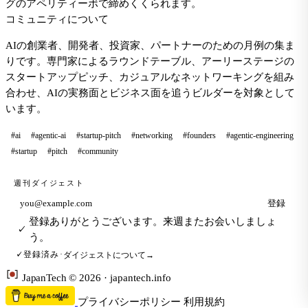
グのアペリティーボで締めくくられます。
コミュニティについて
AIの創業者、開発者、投資家、パートナーのための月例の集ま
りです。専門家によるラウンドテーブル、アーリーステージの
スタートアップピッチ、カジュアルなネットワーキングを組み
合わせ、AIの実務面とビジネス面を追うビルダーを対象として
います。
#ai
#agentic-ai
#startup-pitch
#networking
#founders
#agentic-engineering
#startup
#pitch
#community
週刊ダイジェスト
登録
メールアドレス
登録ありがとうございます。来週またお会いしましょ
✓
う。
ダイジェストについて
→
登録済み
·
✓
Japan
Tech
© 2026 · japantech.info
プライバシーポリシー
利用規約