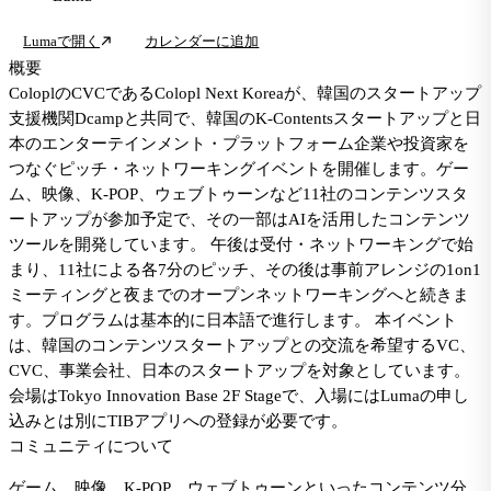
Lumaで開く
カレンダーに追加
概要
ColoplのCVCであるColopl Next Koreaが、韓国のスタートアップ
支援機関Dcampと共同で、韓国のK-Contentsスタートアップと日
本のエンターテインメント・プラットフォーム企業や投資家を
つなぐピッチ・ネットワーキングイベントを開催します。ゲー
ム、映像、K-POP、ウェブトゥーンなど11社のコンテンツスタ
ートアップが参加予定で、その一部はAIを活用したコンテンツ
ツールを開発しています。 午後は受付・ネットワーキングで始
まり、11社による各7分のピッチ、その後は事前アレンジの1on1
ミーティングと夜までのオープンネットワーキングへと続きま
す。プログラムは基本的に日本語で進行します。 本イベント
は、韓国のコンテンツスタートアップとの交流を希望するVC、
CVC、事業会社、日本のスタートアップを対象としています。
会場はTokyo Innovation Base 2F Stageで、入場にはLumaの申し
込みとは別にTIBアプリへの登録が必要です。
コミュニティについて
ゲーム、映像、K-POP、ウェブトゥーンといったコンテンツ分