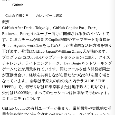
Github
Githubで開く
カレンダーに追加
概要
GitHub After Dark - Tokyoは、GitHub Copilot Pro、Pro+、
Business、Enterpriseユーザー向けに開催される夜のイベントで
す。GitHubチームが最新のCopilot機能やアップデートを直接紹
介し、Agentic workflowをはじめとした実践的な活用方法を掘り
下げます。登壇はGitHub JapanのWilliam Zhang氏が務めます。
プログラムにはCopilotアップデートセッションに加え、クイズ
チャレンジ、ライトニングトーク、Dev Bingoネットワーキング
ゲームなどが用意されています。同じツールを使う開発者同士
が直接出会い、経験を共有しながら新たなつながりを築く場と
なっています。 会場は東京丸の内の丸の内テラス10F「THE
UPPER」で、最寄り駅はJR東京駅または地下鉄大手町駅です。
受付は18:00開始、すべてのセッションは日本語で行われます。
コミュニティについて
GitHub Copilotの有料ユーザーが集まり、最新機能や実践的な活
用方法を学びながら交流する夜のイベント。クイズチャレンジ