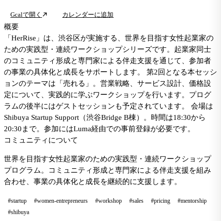
Gcalで開く
カレンダーに追加
概要
「HerRise」は、渋谷区が実施する、世界を目指す女性起業家の
ための実践型・連続ワークショップシリーズです。起業家同士
のコミュニティ形成と専門家による伴走支援を通じて、参加者
の事業の具体化と成長をサポートします。 第2回となる本セッシ
ョンのテーマは「売れる」。営業戦略、サービス設計、価格設
定について、実践的に学ぶワークショップを行います。プログ
ラムの後半にはゲストセッションも予定されています。 会場は
Shibuya Startup Support（渋谷Bridge B棟）。時間は18:30から
20:30まで。参加にはLuma経由での事前登録が必要です。
コミュニティについて
世界を目指す女性起業家のための実践型・連続ワークショップ
プログラム。コミュニティ形成と専門家による伴走支援を組み
合わせ、事業の具体化と成長を継続的に支援します。
#startup
#women-entrepreneurs
#workshop
#sales
#pricing
#mentorship
#shibuya