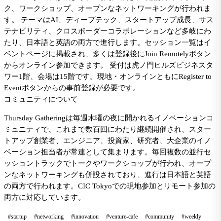
ク、ワークショップ、オープンなネットワーキングが行われま
す。 テーマはAI、ディープテック、スタートアップ成長、サス
テナビリティ、クロスボーダーコラボレーションなど多岐にわ
たり、日本語と英語の両方で進行します。セッション一覧はイ
ベントページに掲載され、多くは登録後にJoin Remotelyボタン
からオンライン参加できます。 受付は虎ノ門ヒルズビジネスタ
ワー1階、会場は15階です。現地・オンラインともにRegister to
Eventボタンからの事前登録が必要です。
コミュニティについて
Thursday Gatheringは毎週木曜の夜に開かれるイノベーションコ
ミュニティで、これまで数百回にわたり継続開催され、スター
トアップ創業者、エンジニア、投資家、研究者、大企業のイノ
ベーション担当者が常連として集まります。毎回複数の並行セ
ッショントラックでトークやワークショップが行われ、オープ
ンなネットワーキングも併設されており、進行は日本語と英語
の両方で行われます。CIC Tokyoでの現地参加とリモート参加の
両方に対応しています。
#startup
#networking
#innovation
#venture-cafe
#community
#weekly