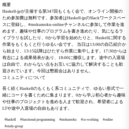
概要
Haskell-jpが主催する第347回もくもく会で、オンライン開催の
ため参加費は無料です。参加者はHaskell-jpのSlackワークスペー
スに登録し、#mokumoku-onlineチャンネルに参加して作業を進
めます。趣味や仕事のプログラムを書き進めたり、気になるラ
イブラリを試したり、0から学習を始めたりと、Haskellに関する
作業をもくもくと行うゆるい会です。 当日は13:00の自己紹介か
ら始まり、13:15以降はひたすら作業に集中します。17:30からは
有志による成果発表があり、18:00に撤収します。途中の入退場
は自由で、わからない点をお互いに協力して解決することも歓
迎されています。今回は懇親会はありません。
コミュニティについて
長く続くHaskellのもくもく系コミュニティで、ゆるい形式で一
緒にコードを書くために集まります。0から学ぶ初心者から趣味
や仕事のプロジェクトを進める人まで歓迎され、希望者による
LTや途中入退場の自由もあります。
#haskell
#functional-programming
#mokumoku
#co-working
#online
#study-group